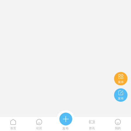

菜单

发布





首页
社区
发布
资讯
我的