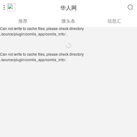
华人网


Can not write to cache files, please check directory
推荐
微头条
信息汇
./source/plugin/comiis_app/comiis_info/ .
Can not write to cache files, please check directory
./source/plugin/comiis_app/comiis_info/ .
Can not write to cache files, please check directory
./source/plugin/comiis_app/comiis_info/ .