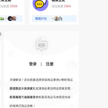
互帮互助
相亲交友
论坛热度
33518
论坛热度
13631
围观讨论
线
登录
|
注册
关键解读！还在犹豫选择拼箱海运澳洲or整柜海运
悉尼墨尔本的朋友
快读快运！实木家私发澳洲必看说明这类家具熏
>
蒸杀毒再可海运布里
旷展阅读！全网最全整柜家具海运马来西亚怡保
>
的保姆式海运攻略！
>