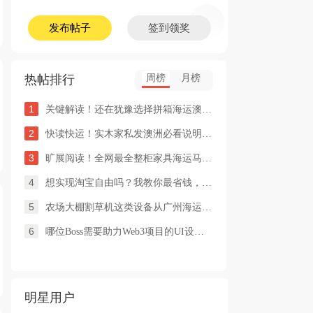
发布帖子
签到领奖
热帖排行
周榜
月榜
1
关键解读！还在犹豫选择拼箱海运澳洲or整柜海运悉尼墨尔本的朋友
2
快读快运！实木家私发澳洲必看说明这类家具熏蒸杀毒再可海运布里
3
旷展阅读！全网最全整柜家具海运马来西亚怡保的保姆式海运攻略！
4
想实现淘宝自由吗？我教你最省钱，最方便的方法
5
农场大棚割草机这类设备从广州海运到澳洲堪培拉过海关需要提供什
6
哪位Boss需要助力Web3项目的UI设计，或qian
明星用户