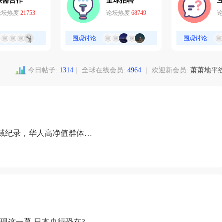
供需合作
全球招聘
论坛热度
21753
论坛热度
68749
围观讨论
围观讨论
今日帖子:
1314
|
全球在线会员:
4964
|
欢迎新会员:
萧萧地平
域纪录，华人高净值群体成
现这一幕 日本央行恐在3月