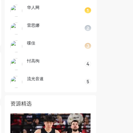
华人网
雷思娜
喋佳
忖高徇
流光音速
资源精选