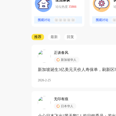
生活杂谈
论坛热度
35866
围观讨论
围观讨论
推荐
最新
回复
正谈春风
新加坡华人
新加坡诞生3亿美元天价人寿保单，刷新区
核心需求方
2026-2-25
无印有痕
日本华人
小心日本飞出“黑天鹅”！前日银委员：若出