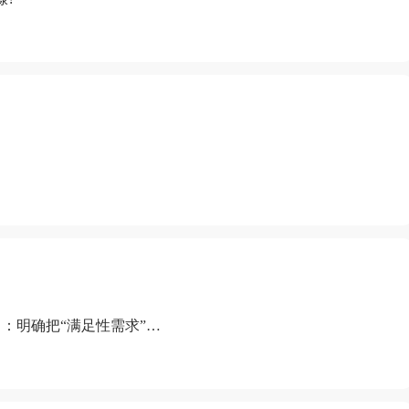
：明确把“满足性需求”排
“缺乏性生活”为由提出离