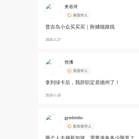
夹谷河
泰国华人
️普吉岛小众买买买｜附捕猫路线
2026-1-27
倥沸
美国华人
拿到绿卡后，我辞职定居德州了！
2026-1-26
gyieletnho
新加坡华人
两个人去趟新加坡，需要准备多少预算？