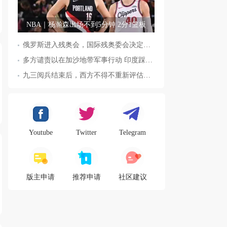
NBA｜杨瀚森出场不到5分钟 2分1篮板
俄罗斯进入残奥会，国际残奥委会决定全面恢复俄罗斯会员资格
多方谴责以在加沙地带军事行动 印度踩踏事件已致36人死亡
九三阅兵结束后，西方不得不重新评估东方力量，这五国表态来了，
Youtube
Twitter
Telegram
版主申请
推荐申请
社区建议