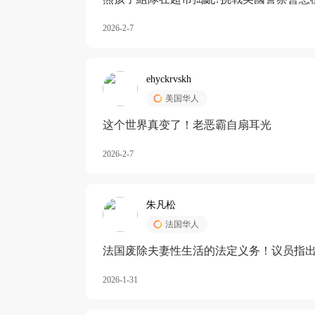
2026-2-7
ehyckrvskh
美国华人
这个世界真变了！老恶霸自扇耳光
2026-2-7
朱凡松
法国华人
法国废除夫妻性生活的法定义务！议员指出
除出法定的“夫妻互助”范畴，以后不能再以
2026-1-31
婚