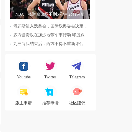
NBA｜杨瀚森出场不到5分钟 2分1篮板
俄罗斯进入残奥会，国际残奥委会决定全面恢复俄罗斯会员资格
多方谴责以在加沙地带军事行动 印度踩踏事件已致36人死亡
九三阅兵结束后，西方不得不重新评估东方力量，这五国表态来了，
Youtube
Twitter
Telegram
版主申请
推荐申请
社区建议