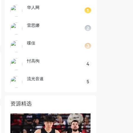
华人网
雷思娜
喋佳
忖高徇
流光音速
资源精选