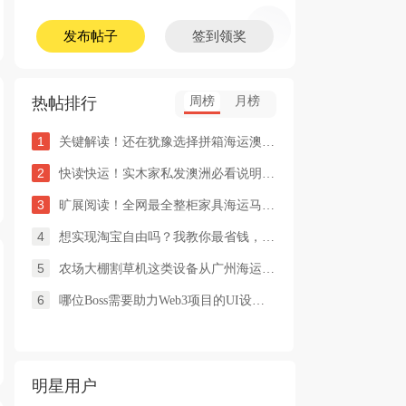
发布帖子
签到领奖
热帖排行
周榜
月榜
1
关键解读！还在犹豫选择拼箱海运澳洲or整柜海运悉尼墨尔本的朋友
2
快读快运！实木家私发澳洲必看说明这类家具熏蒸杀毒再可海运布里
3
旷展阅读！全网最全整柜家具海运马来西亚怡保的保姆式海运攻略！
4
想实现淘宝自由吗？我教你最省钱，最方便的方法
5
农场大棚割草机这类设备从广州海运到澳洲堪培拉过海关需要提供什
6
哪位Boss需要助力Web3项目的UI设计，或qian
明星用户