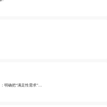
：明确把“满足性需求”排
“缺乏性生活”为由提出离