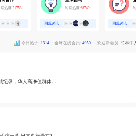
供需合作
全球招聘
论坛热度
21753
论坛热度
68749
围观讨论
围观讨论
今日帖子:
1314
|
全球在线会员:
4959
|
欢迎新会员:
竹林中
域纪录，华人高净值群体成
现这一幕 日本央行恐在3月