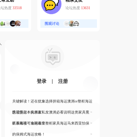
互帮互助
相亲交友
论坛热度
33518
论坛热度
13631
围观讨论
人
登录
|
注册
关键解读！还在犹豫选择拼箱海运澳洲or整柜海运
悉尼墨尔本的朋友
快读快运！实木家私发澳洲必看说明这类家具熏
>
蒸杀毒再可海运布里
旷展阅读！全网最全整柜家具海运马来西亚怡保
>
的保姆式海运攻略！
>