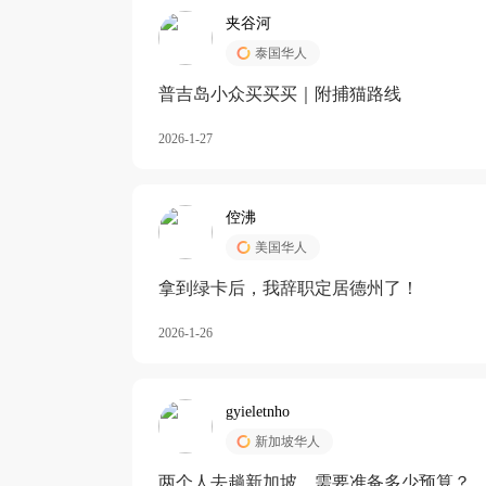
夹谷河
泰国华人
️普吉岛小众买买买｜附捕猫路线
2026-1-27
倥沸
美国华人
拿到绿卡后，我辞职定居德州了！
2026-1-26
gyieletnho
新加坡华人
两个人去趟新加坡，需要准备多少预算？