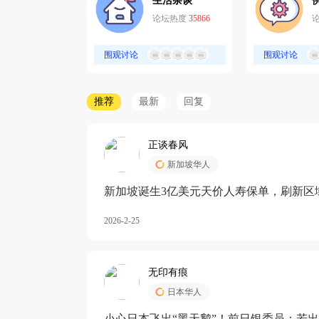
生活杂谈
论坛热度
35866
围观讨论
围观讨论
推荐
最新
回复
正谈春风
新加坡华人
新加坡诞生3亿美元天价人寿保单，刷新区
核心需求方
2026-2-25
无印有痕
日本华人
小心日本飞出“黑天鹅”！前日银委员：若出