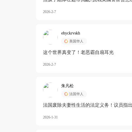
2026-2-7
ehyckrvskh
美国华人
这个世界真变了！老恶霸自扇耳光
2026-2-7
朱凡松
法国华人
法国废除夫妻性生活的法定义务！议员指出
除出法定的“夫妻互助”范畴，以后不能再以
2026-1-31
婚