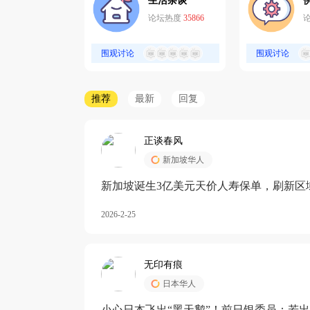
生活杂谈
论坛热度
35866
围观讨论
围观讨论
推荐
最新
回复
正谈春风
新加坡华人
新加坡诞生3亿美元天价人寿保单，刷新区
核心需求方
2026-2-25
无印有痕
日本华人
小心日本飞出“黑天鹅”！前日银委员：若出