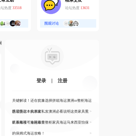
互帮互助
相亲交友
论坛热度
33518
论坛热度
13631
围观讨论
斓
登录
|
注册
关键解读！还在犹豫选择拼箱海运澳洲or整柜海运
悉尼墨尔本的朋友
快读快运！实木家私发澳洲必看说明这类家具熏
>
蒸杀毒再可海运布里
旷展阅读！全网最全整柜家具海运马来西亚怡保
>
的保姆式海运攻略！
>