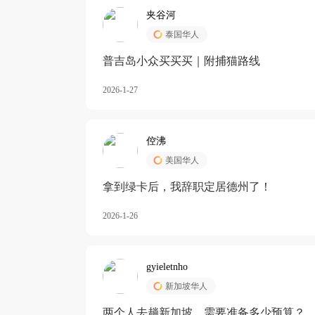
夹谷河
泰国华人
️普吉岛小众买买买｜附捕猫路线
2026-1-27
倥沸
美国华人
拿到绿卡后，我辞职定居德州了！
2026-1-26
gyieletnho
新加坡华人
两个人去趟新加坡，需要准备多少预算？