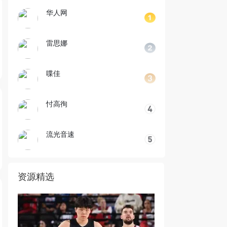
华人网
雷思娜
喋佳
忖高徇
流光音速
资源精选