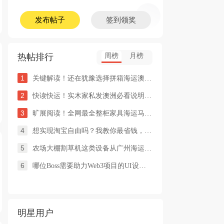
发布帖子
签到领奖
热帖排行
周榜
月榜
1
关键解读！还在犹豫选择拼箱海运澳洲or整柜海运悉尼墨尔本的朋友
2
快读快运！实木家私发澳洲必看说明这类家具熏蒸杀毒再可海运布里
3
旷展阅读！全网最全整柜家具海运马来西亚怡保的保姆式海运攻略！
4
想实现淘宝自由吗？我教你最省钱，最方便的方法
5
农场大棚割草机这类设备从广州海运到澳洲堪培拉过海关需要提供什
6
哪位Boss需要助力Web3项目的UI设计，或qian
明星用户