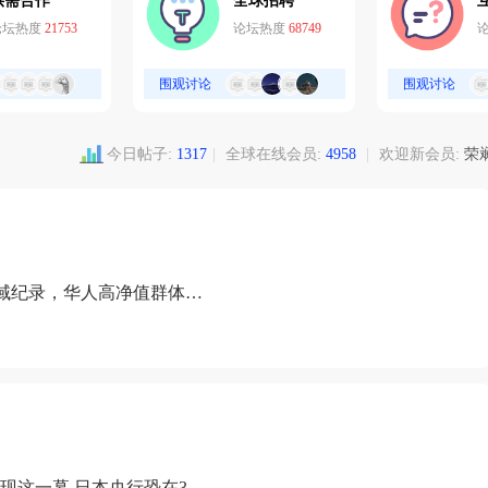
供需合作
全球招聘
论坛热度
21753
论坛热度
68749
围观讨论
围观讨论
今日帖子:
1317
|
全球在线会员:
4958
|
欢迎新会员:
荣
域纪录，华人高净值群体成
现这一幕 日本央行恐在3月