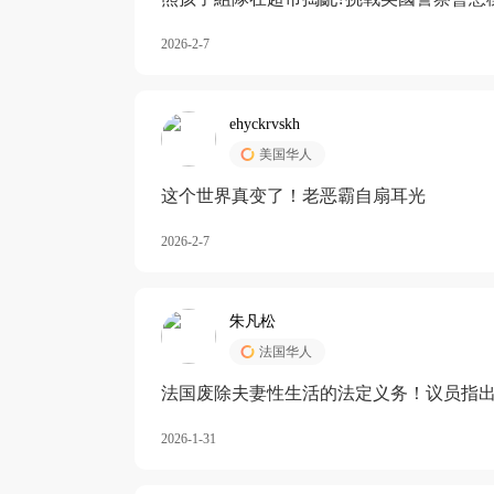
2026-2-7
ehyckrvskh
美国华人
这个世界真变了！老恶霸自扇耳光
2026-2-7
朱凡松
法国华人
法国废除夫妻性生活的法定义务！议员指出
除出法定的“夫妻互助”范畴，以后不能再以
2026-1-31
婚