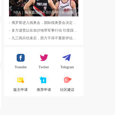
NBA｜杨瀚森出场不到5分钟 2分1篮板
俄罗斯进入残奥会，国际残奥委会决定全面恢复俄罗斯会员资格
多方谴责以在加沙地带军事行动 印度踩踏事件已致36人死亡
九三阅兵结束后，西方不得不重新评估东方力量，这五国表态来了，
Youtube
Twitter
Telegram
版主申请
推荐申请
社区建议