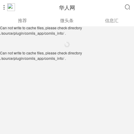
华人网


Can not write to cache files, please check directory
推荐
微头条
信息汇
./source/plugin/comiis_app/comiis_info/ .
Can not write to cache files, please check directory
./source/plugin/comiis_app/comiis_info/ .
Can not write to cache files, please check directory
./source/plugin/comiis_app/comiis_info/ .