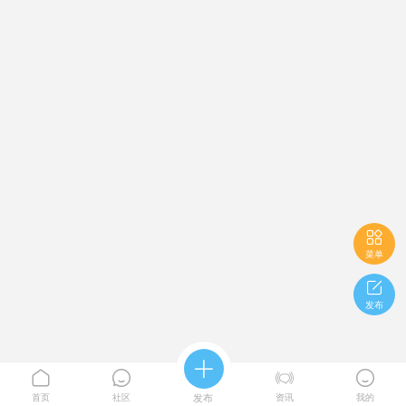

菜单

发布





首页
社区
发布
资讯
我的