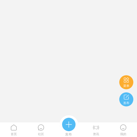

菜单

发布





首页
社区
发布
资讯
我的