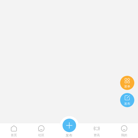

菜单

发布





首页
社区
发布
资讯
我的