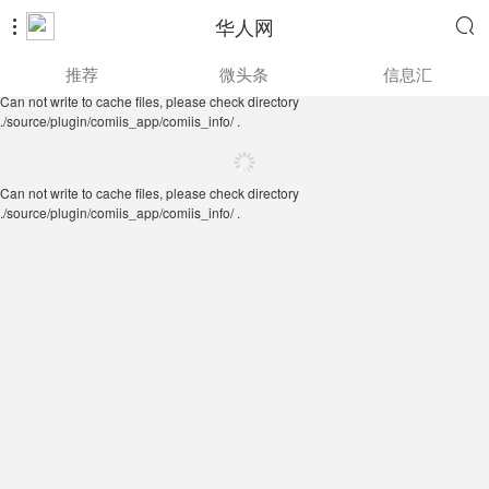
华人网


Can not write to cache files, please check directory
推荐
微头条
信息汇
./source/plugin/comiis_app/comiis_info/ .
Can not write to cache files, please check directory
./source/plugin/comiis_app/comiis_info/ .
Can not write to cache files, please check directory
./source/plugin/comiis_app/comiis_info/ .