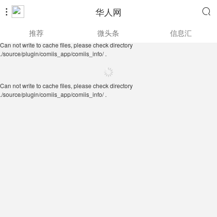
华人网


Can not write to cache files, please check directory
推荐
微头条
信息汇
./source/plugin/comiis_app/comiis_info/ .
Can not write to cache files, please check directory
./source/plugin/comiis_app/comiis_info/ .
Can not write to cache files, please check directory
./source/plugin/comiis_app/comiis_info/ .