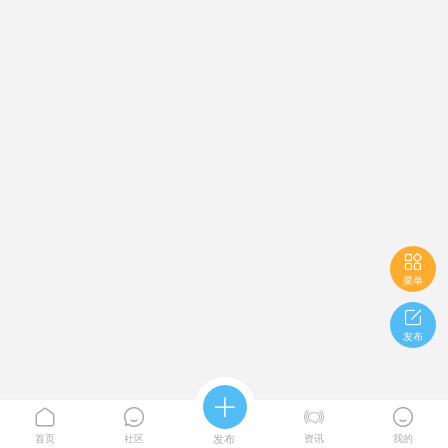

菜单

发布





首页
社区
发布
资讯
我的