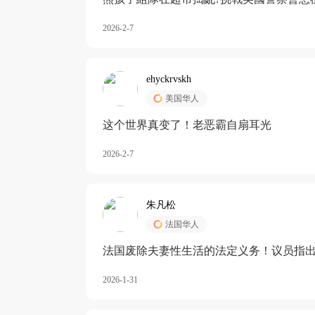
2026-2-7
ehyckrvskh
美国华人
这个世界真变了！老恶霸自扇耳光
2026-2-7
朱凡松
法国华人
法国废除夫妻性生活的法定义务！议员指出
除出法定的“夫妻互助”范畴，以后不能再以
2026-1-31
婚