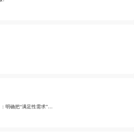
：明确把“满足性需求”排
“缺乏性生活”为由提出离