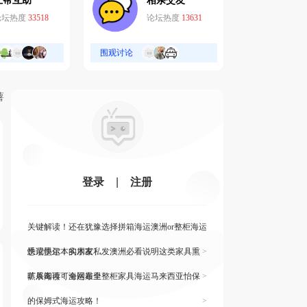
互帮互助
相亲交友
论坛热度
33518
论坛热度
13631
围观讨论
薯
登录
|
注册
关键解读！还在犹豫选择拼箱海运澳洲or整柜海运
悉尼墨尔本的朋友
快读快运！实木家私发澳洲必看说明这类家具熏
>
蒸杀毒再可海运布里
旷展阅读！全网最全整柜家具海运马来西亚怡保
>
的保姆式海运攻略！
>