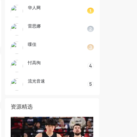
华人网
雷思娜
喋佳
忖高徇
流光音速
资源精选