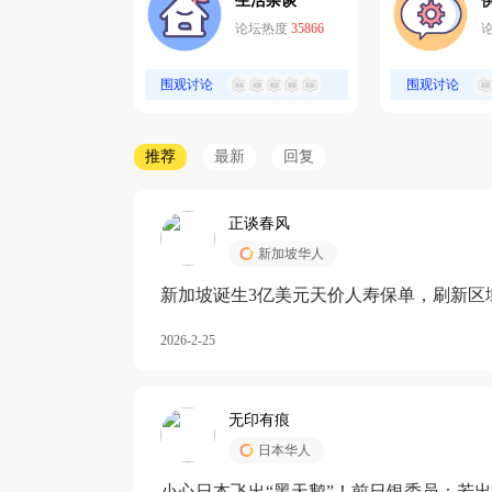
生活杂谈
论坛热度
35866
围观讨论
围观讨论
推荐
最新
回复
正谈春风
新加坡华人
新加坡诞生3亿美元天价人寿保单，刷新区
核心需求方
2026-2-25
无印有痕
日本华人
小心日本飞出“黑天鹅”！前日银委员：若出