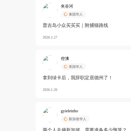
夹谷河
泰国华人
️普吉岛小众买买买｜附捕猫路线
2026-1-27
倥沸
美国华人
拿到绿卡后，我辞职定居德州了！
2026-1-26
gyieletnho
新加坡华人
两个人去趟新加坡，需要准备多少预算？