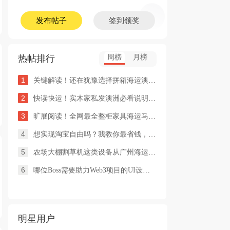
发布帖子
签到领奖
热帖排行
周榜
月榜
1
关键解读！还在犹豫选择拼箱海运澳洲or整柜海运悉尼墨尔本的朋友
2
快读快运！实木家私发澳洲必看说明这类家具熏蒸杀毒再可海运布里
3
旷展阅读！全网最全整柜家具海运马来西亚怡保的保姆式海运攻略！
4
想实现淘宝自由吗？我教你最省钱，最方便的方法
5
农场大棚割草机这类设备从广州海运到澳洲堪培拉过海关需要提供什
6
哪位Boss需要助力Web3项目的UI设计，或qian
明星用户