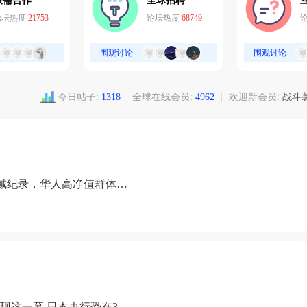
供需合作
全球招聘
论坛热度
21753
论坛热度
68749
围观讨论
围观讨论
今日帖子:
1318
|
全球在线会员:
4962
|
欢迎新会员:
战斗
域纪录，华人高净值群体成
现这一幕 日本央行恐在3月