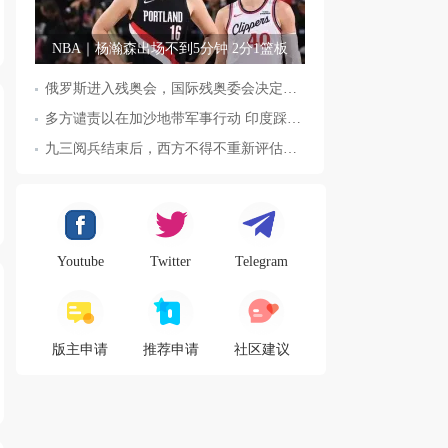
NBA｜杨瀚森出场不到5分钟 2分1篮板
俄罗斯进入残奥会，国际残奥委会决定全面恢复俄罗斯会员资格
多方谴责以在加沙地带军事行动 印度踩踏事件已致36人死亡
九三阅兵结束后，西方不得不重新评估东方力量，这五国表态来了，
Youtube
Twitter
Telegram
版主申请
推荐申请
社区建议