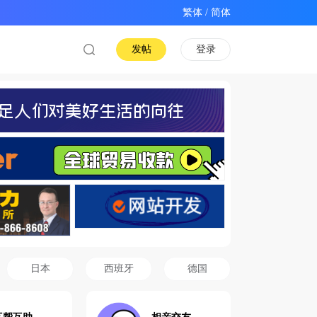
/
发帖
登录
日本
西班牙
德国