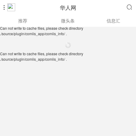
华人网


Can not write to cache files, please check directory
推荐
微头条
信息汇
./source/plugin/comiis_app/comiis_info/ .
Can not write to cache files, please check directory
./source/plugin/comiis_app/comiis_info/ .
Can not write to cache files, please check directory
./source/plugin/comiis_app/comiis_info/ .