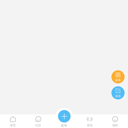

菜单

发布





首页
社区
发布
资讯
我的