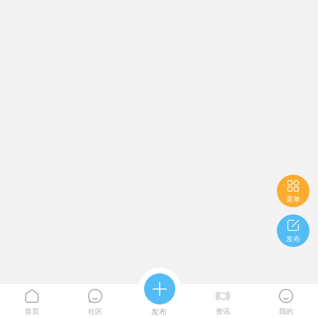

菜单

发布





首页
社区
发布
资讯
我的