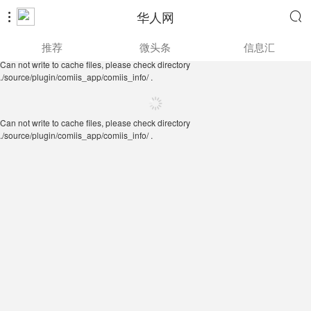
华人网


Can not write to cache files, please check directory
推荐
微头条
信息汇
./source/plugin/comiis_app/comiis_info/ .
Can not write to cache files, please check directory
./source/plugin/comiis_app/comiis_info/ .
Can not write to cache files, please check directory
./source/plugin/comiis_app/comiis_info/ .