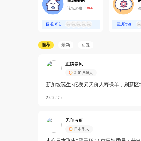
生活杂谈
论坛热度
35866
围观讨论
围观讨论
推荐
最新
回复
正谈春风
新加坡华人
新加坡诞生3亿美元天价人寿保单，刷新区
核心需求方
2026-2-25
无印有痕
日本华人
小心日本飞出“黑天鹅”！前日银委员：若出