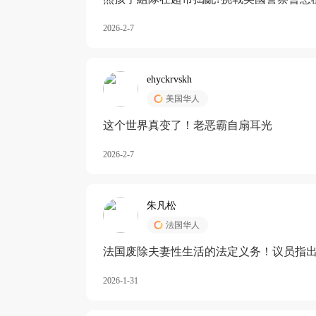
2026-2-7
ehyckrvskh
美国华人
这个世界真变了！老恶霸自扇耳光
2026-2-7
朱凡松
法国华人
法国废除夫妻性生活的法定义务！议员指出
除出法定的“夫妻互助”范畴，以后不能再以
2026-1-31
婚