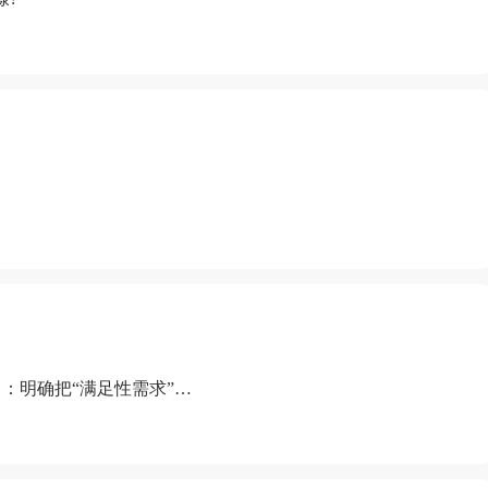
：明确把“满足性需求”排
“缺乏性生活”为由提出离