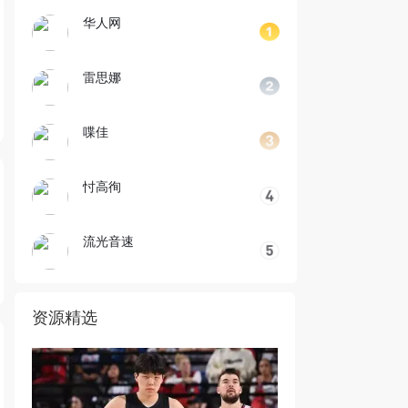
华人网
雷思娜
喋佳
忖高徇
流光音速
资源精选