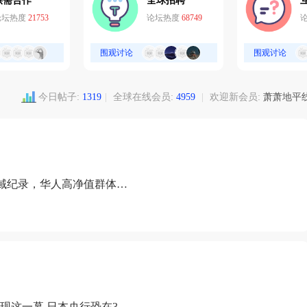
供需合作
全球招聘
论坛热度
21753
论坛热度
68749
围观讨论
围观讨论
今日帖子:
1319
|
全球在线会员:
4959
|
欢迎新会员:
萧萧地平
域纪录，华人高净值群体成
现这一幕 日本央行恐在3月