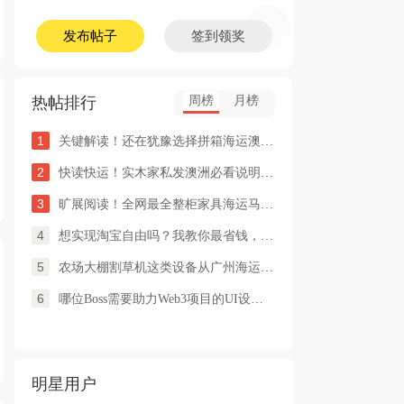
发布帖子
签到领奖
热帖排行
周榜
月榜
1
关键解读！还在犹豫选择拼箱海运澳洲or整柜海运悉尼墨尔本的朋友
2
快读快运！实木家私发澳洲必看说明这类家具熏蒸杀毒再可海运布里
3
旷展阅读！全网最全整柜家具海运马来西亚怡保的保姆式海运攻略！
4
想实现淘宝自由吗？我教你最省钱，最方便的方法
5
农场大棚割草机这类设备从广州海运到澳洲堪培拉过海关需要提供什
6
哪位Boss需要助力Web3项目的UI设计，或qian
明星用户