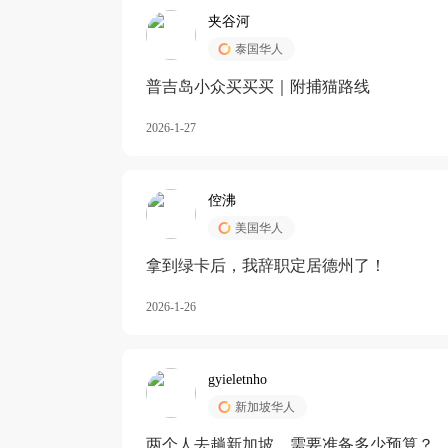
夹谷河
泰国华人
️普吉岛小众买买买｜附捕猫路线
2026-1-27
倥沸
美国华人
拿到绿卡后，我辞职定居德州了！
2026-1-26
gyieletnho
新加坡华人
两个人去趟新加坡，需要准备多少预算？