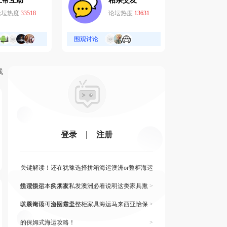
互帮互助
相亲交友
论坛热度
33518
论坛热度
13631
围观讨论
线
登录
|
注册
关键解读！还在犹豫选择拼箱海运澳洲or整柜海运
悉尼墨尔本的朋友
快读快运！实木家私发澳洲必看说明这类家具熏
>
蒸杀毒再可海运布里
旷展阅读！全网最全整柜家具海运马来西亚怡保
>
的保姆式海运攻略！
>