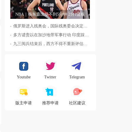
NBA｜杨瀚森出场不到5分钟 2分1篮板
俄罗斯进入残奥会，国际残奥委会决定全面恢复俄罗斯会员资格
多方谴责以在加沙地带军事行动 印度踩踏事件已致36人死亡
九三阅兵结束后，西方不得不重新评估东方力量，这五国表态来了，
Youtube
Twitter
Telegram
版主申请
推荐申请
社区建议