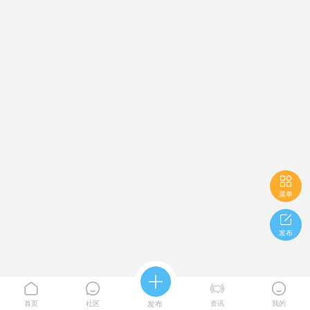

菜单

发布





首页
社区
发布
资讯
我的