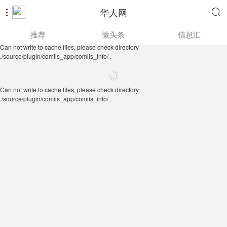
华人网


Can not write to cache files, please check directory
推荐
微头条
信息汇
./source/plugin/comiis_app/comiis_info/ .
Can not write to cache files, please check directory
./source/plugin/comiis_app/comiis_info/ .
Can not write to cache files, please check directory
./source/plugin/comiis_app/comiis_info/ .