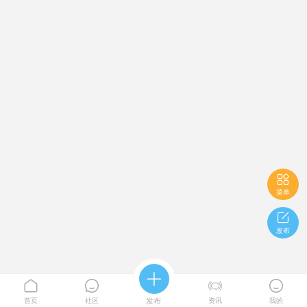

菜单

发布





首页
社区
发布
资讯
我的