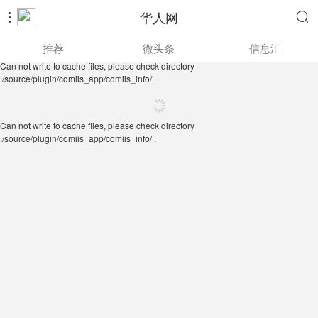
华人网


Can not write to cache files, please check directory
推荐
微头条
信息汇
./source/plugin/comiis_app/comiis_info/ .
Can not write to cache files, please check directory
./source/plugin/comiis_app/comiis_info/ .
Can not write to cache files, please check directory
./source/plugin/comiis_app/comiis_info/ .