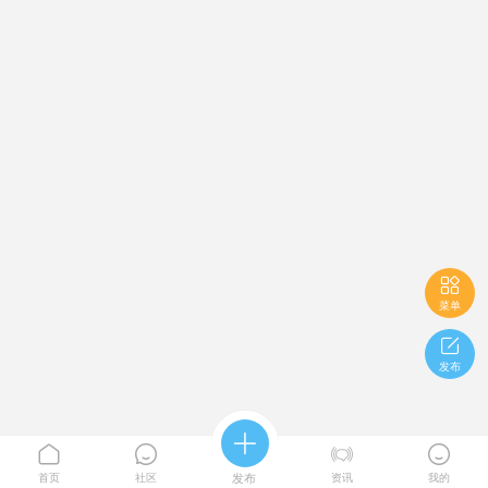

菜单

发布





首页
社区
发布
资讯
我的