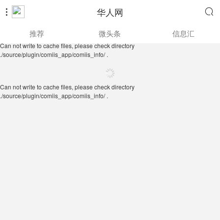
华人网


Can not write to cache files, please check directory
推荐
微头条
信息汇
./source/plugin/comiis_app/comiis_info/ .
Can not write to cache files, please check directory
./source/plugin/comiis_app/comiis_info/ .
Can not write to cache files, please check directory
./source/plugin/comiis_app/comiis_info/ .