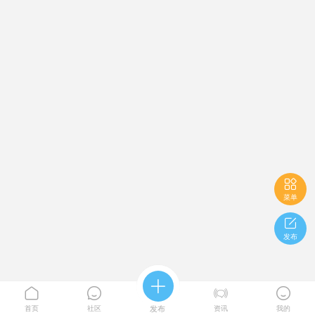

菜单

发布





首页
社区
发布
资讯
我的