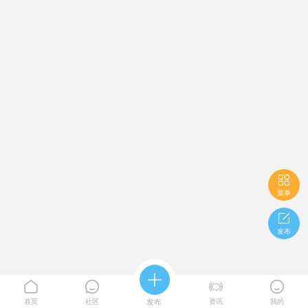

菜单

发布





首页
社区
发布
资讯
我的