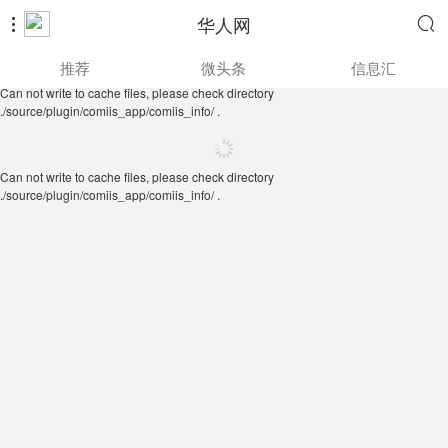
华人网


Can not write to cache files, please check directory
推荐
微头条
信息汇
./source/plugin/comiis_app/comiis_info/ .
Can not write to cache files, please check directory
./source/plugin/comiis_app/comiis_info/ .
Can not write to cache files, please check directory
./source/plugin/comiis_app/comiis_info/ .