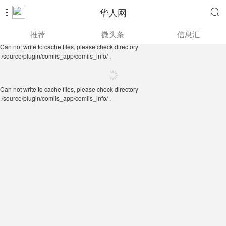
华人网


Can not write to cache files, please check directory
推荐
微头条
信息汇
./source/plugin/comiis_app/comiis_info/ .
Can not write to cache files, please check directory
./source/plugin/comiis_app/comiis_info/ .
Can not write to cache files, please check directory
./source/plugin/comiis_app/comiis_info/ .