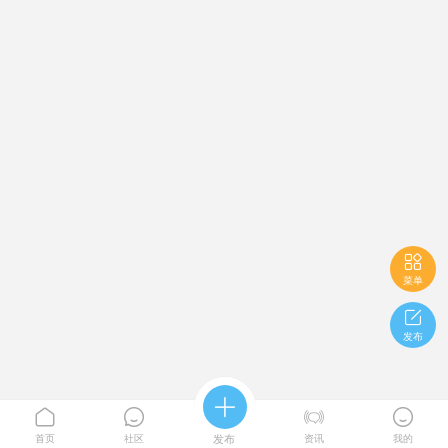

菜单

发布





首页
社区
发布
资讯
我的