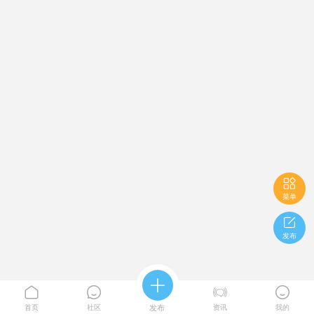

菜单

发布





首页
社区
发布
资讯
我的