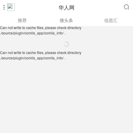
华人网


Can not write to cache files, please check directory
推荐
微头条
信息汇
./source/plugin/comiis_app/comiis_info/ .
Can not write to cache files, please check directory
./source/plugin/comiis_app/comiis_info/ .
Can not write to cache files, please check directory
./source/plugin/comiis_app/comiis_info/ .