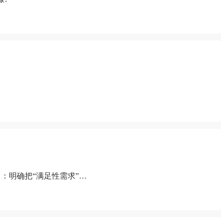
：明确把“满足性需求”排
“缺乏性生活”为由提出离