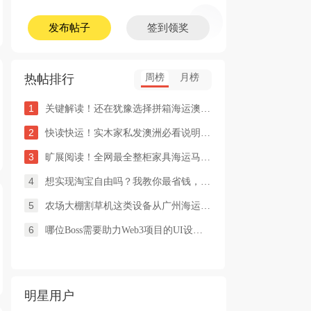
发布帖子
签到领奖
热帖排行
周榜
月榜
1
关键解读！还在犹豫选择拼箱海运澳洲or整柜海运悉尼墨尔本的朋友
2
快读快运！实木家私发澳洲必看说明这类家具熏蒸杀毒再可海运布里
3
旷展阅读！全网最全整柜家具海运马来西亚怡保的保姆式海运攻略！
4
想实现淘宝自由吗？我教你最省钱，最方便的方法
5
农场大棚割草机这类设备从广州海运到澳洲堪培拉过海关需要提供什
6
哪位Boss需要助力Web3项目的UI设计，或qian
明星用户