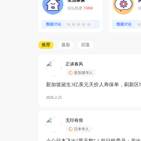
生活杂谈
论坛热度
35866
围观讨论
围观讨论
推荐
最新
回复
正谈春风
新加坡华人
新加坡诞生3亿美元天价人寿保单，刷新区
核心需求方
2026-2-25
无印有痕
日本华人
小心日本飞出“黑天鹅”！前日银委员：若出