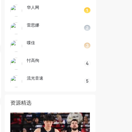
华人网
雷思娜
喋佳
忖高徇
流光音速
资源精选