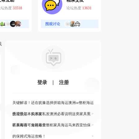
互帮互助
相亲交友
论坛热度
33518
论坛热度
13631
围观讨论
线
登录
|
注册
关键解读！还在犹豫选择拼箱海运澳洲or整柜海运
悉尼墨尔本的朋友
快读快运！实木家私发澳洲必看说明这类家具熏
>
蒸杀毒再可海运布里
旷展阅读！全网最全整柜家具海运马来西亚怡保
>
的保姆式海运攻略！
>