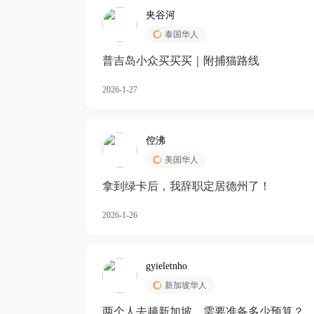
夹谷河
泰国华人
️普吉岛小众买买买｜附捕猫路线
2026-1-27
倥沸
美国华人
拿到绿卡后，我辞职定居德州了！
2026-1-26
gyieletnho
新加坡华人
两个人去趟新加坡，需要准备多少预算？