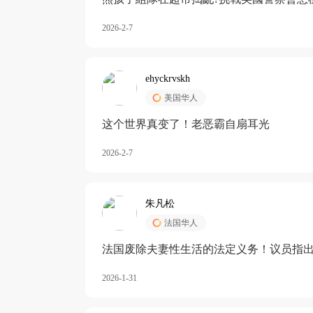
2026-2-7
ehyckrvskh
美国华人
这个世界真变了！老恶霸自扇耳光
2026-2-7
朱凡松
法国华人
法国废除夫妻性生活的法定义务！议员指出
除出法定的“夫妻互助”范畴，以后不能再以
2026-1-31
婚