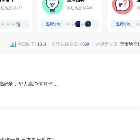
供需合作
全球招聘
论坛热度
21753
论坛热度
68749
围观讨论
围观讨论
今日帖子:
1314
|
全球在线会员:
4960
|
欢迎新会员:
萧萧地平
域纪录，华人高净值群体成
现这一幕 日本央行恐在3月