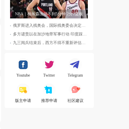
NBA｜杨瀚森出场不到5分钟 2分1篮板
俄罗斯进入残奥会，国际残奥委会决定全面恢复俄罗斯会员资格
多方谴责以在加沙地带军事行动 印度踩踏事件已致36人死亡
九三阅兵结束后，西方不得不重新评估东方力量，这五国表态来了，
Youtube
Twitter
Telegram
版主申请
推荐申请
社区建议