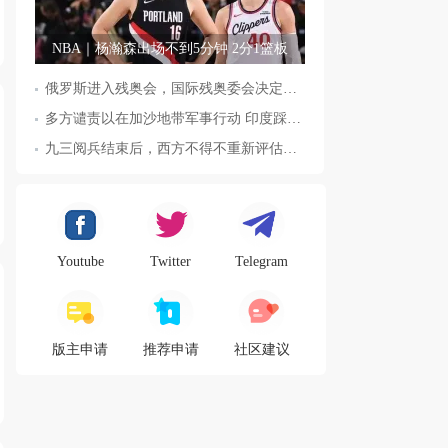
NBA｜杨瀚森出场不到5分钟 2分1篮板
俄罗斯进入残奥会，国际残奥委会决定全面恢复俄罗斯会员资格
多方谴责以在加沙地带军事行动 印度踩踏事件已致36人死亡
九三阅兵结束后，西方不得不重新评估东方力量，这五国表态来了，
Youtube
Twitter
Telegram
版主申请
推荐申请
社区建议