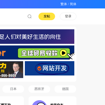
/
发帖
登录
日本
西班牙
德国