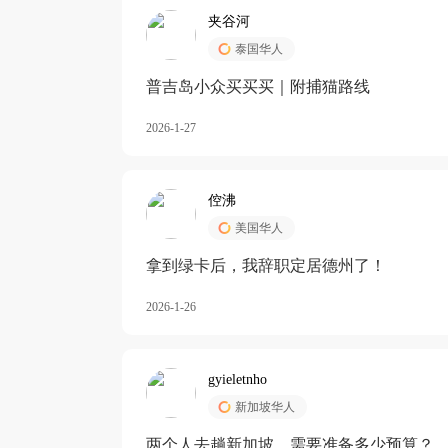
夹谷河
泰国华人
️普吉岛小众买买买｜附捕猫路线
2026-1-27
倥沸
美国华人
拿到绿卡后，我辞职定居德州了！
2026-1-26
gyieletnho
新加坡华人
两个人去趟新加坡，需要准备多少预算？