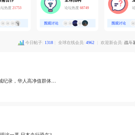
供需合作
全球招聘
论坛热度
21753
论坛热度
68749
围观讨论
围观讨论
今日帖子:
1318
|
全球在线会员:
4962
|
欢迎新会员:
战斗
域纪录，华人高净值群体成
现这一幕 日本央行恐在3月