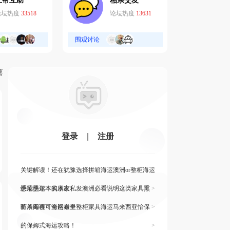
互帮互助
相亲交友
论坛热度
33518
论坛热度
13631
围观讨论
薯
登录
|
注册
关键解读！还在犹豫选择拼箱海运澳洲or整柜海运
悉尼墨尔本的朋友
快读快运！实木家私发澳洲必看说明这类家具熏
>
蒸杀毒再可海运布里
旷展阅读！全网最全整柜家具海运马来西亚怡保
>
的保姆式海运攻略！
>