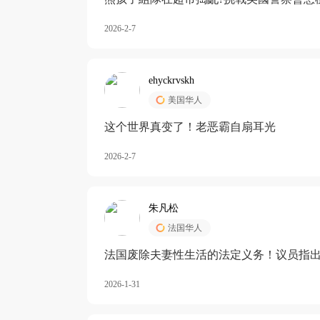
2026-2-7
ehyckrvskh
美国华人
这个世界真变了！老恶霸自扇耳光
2026-2-7
朱凡松
法国华人
法国废除夫妻性生活的法定义务！议员指出
除出法定的“夫妻互助”范畴，以后不能再以
2026-1-31
婚