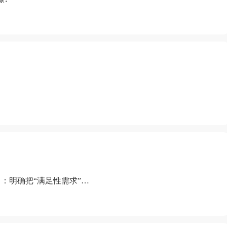
：明确把“满足性需求”排
“缺乏性生活”为由提出离