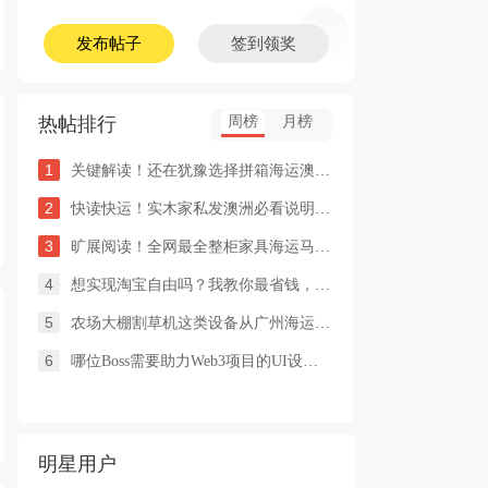
发布帖子
签到领奖
热帖排行
周榜
月榜
1
关键解读！还在犹豫选择拼箱海运澳洲or整柜海运悉尼墨尔本的朋友
2
快读快运！实木家私发澳洲必看说明这类家具熏蒸杀毒再可海运布里
3
旷展阅读！全网最全整柜家具海运马来西亚怡保的保姆式海运攻略！
4
想实现淘宝自由吗？我教你最省钱，最方便的方法
5
农场大棚割草机这类设备从广州海运到澳洲堪培拉过海关需要提供什
6
哪位Boss需要助力Web3项目的UI设计，或qian
明星用户