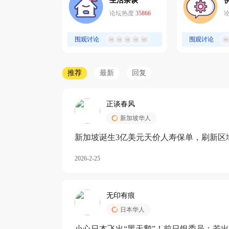
生活杂谈
论坛热度
35866
围观讨论
围观讨论
推荐
最新
回复
正谈春风
新加坡华人
新加坡诞生3亿美元天价人寿保单，刷新区
核心需求方
2026-2-25
无印有痕
日本华人
小心日本飞出“黑天鹅”！前日银委员：若出