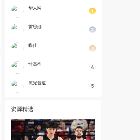
华人网
雷思娜
喋佳
忖高徇
流光音速
资源精选