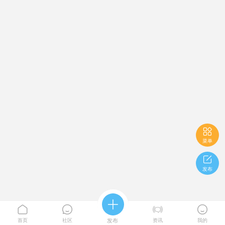

菜单

发布





首页
社区
发布
资讯
我的