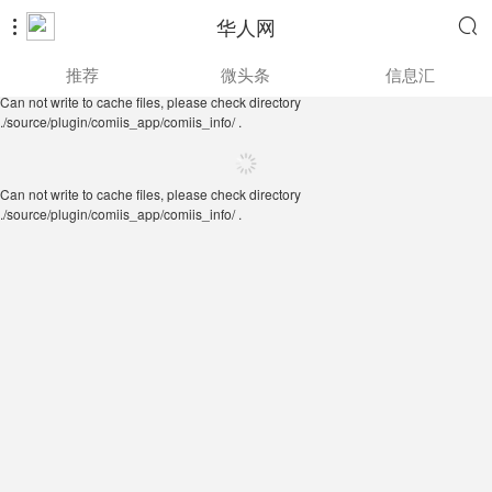
华人网


Can not write to cache files, please check directory
推荐
微头条
信息汇
./source/plugin/comiis_app/comiis_info/ .
Can not write to cache files, please check directory
./source/plugin/comiis_app/comiis_info/ .
Can not write to cache files, please check directory
./source/plugin/comiis_app/comiis_info/ .