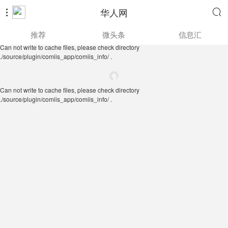
华人网


Can not write to cache files, please check directory
推荐
微头条
信息汇
./source/plugin/comiis_app/comiis_info/ .
Can not write to cache files, please check directory
./source/plugin/comiis_app/comiis_info/ .
Can not write to cache files, please check directory
./source/plugin/comiis_app/comiis_info/ .