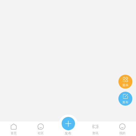

菜单

发布





首页
社区
发布
资讯
我的