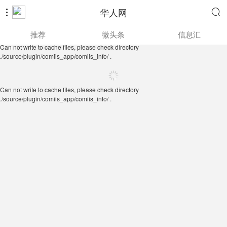
华人网


Can not write to cache files, please check directory
推荐
微头条
信息汇
./source/plugin/comiis_app/comiis_info/ .
Can not write to cache files, please check directory
./source/plugin/comiis_app/comiis_info/ .
Can not write to cache files, please check directory
./source/plugin/comiis_app/comiis_info/ .