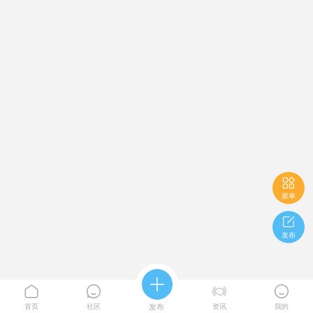

菜单

发布





首页
社区
发布
资讯
我的