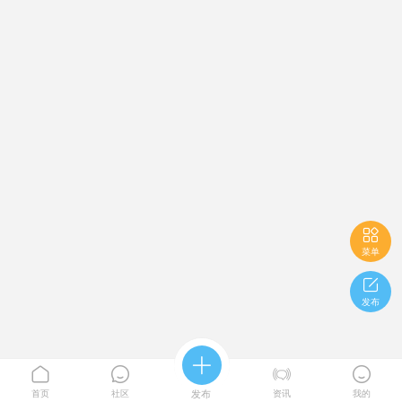

菜单

发布





首页
社区
发布
资讯
我的