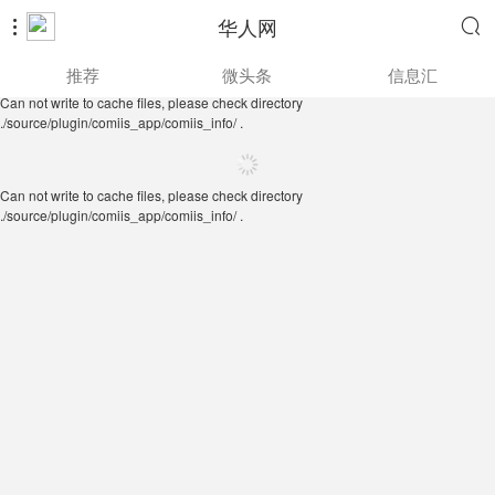
华人网


Can not write to cache files, please check directory
推荐
微头条
信息汇
./source/plugin/comiis_app/comiis_info/ .
Can not write to cache files, please check directory
./source/plugin/comiis_app/comiis_info/ .
Can not write to cache files, please check directory
./source/plugin/comiis_app/comiis_info/ .