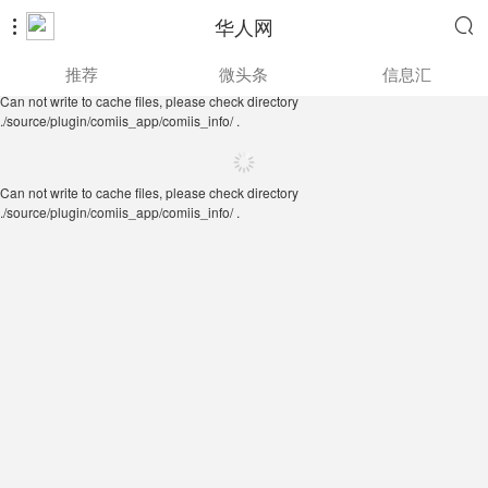
华人网


Can not write to cache files, please check directory
推荐
微头条
信息汇
./source/plugin/comiis_app/comiis_info/ .
Can not write to cache files, please check directory
./source/plugin/comiis_app/comiis_info/ .
Can not write to cache files, please check directory
./source/plugin/comiis_app/comiis_info/ .