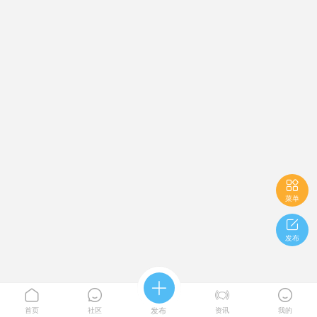

菜单

发布





首页
社区
发布
资讯
我的