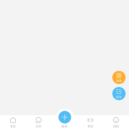

菜单

发布





首页
社区
发布
资讯
我的