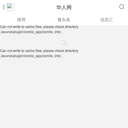
华人网


Can not write to cache files, please check directory
推荐
微头条
信息汇
./source/plugin/comiis_app/comiis_info/ .
Can not write to cache files, please check directory
./source/plugin/comiis_app/comiis_info/ .
Can not write to cache files, please check directory
./source/plugin/comiis_app/comiis_info/ .