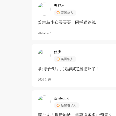
夹谷河
泰国华人
️普吉岛小众买买买｜附捕猫路线
2026-1-27
倥沸
美国华人
拿到绿卡后，我辞职定居德州了！
2026-1-26
gyieletnho
新加坡华人
两个人去趟新加坡，需要准备多少预算？