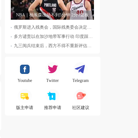
NBA｜杨瀚森出场不到5分钟 2分1篮板
俄罗斯进入残奥会，国际残奥委会决定全面恢复俄罗斯会员资格
多方谴责以在加沙地带军事行动 印度踩踏事件已致36人死亡
九三阅兵结束后，西方不得不重新评估东方力量，这五国表态来了，
Youtube
Twitter
Telegram
版主申请
推荐申请
社区建议