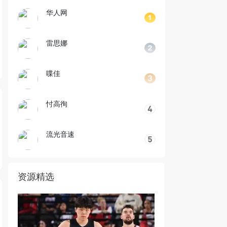
华人网
雷思娜
喋佳
忖高徇
流光音速
资源精选