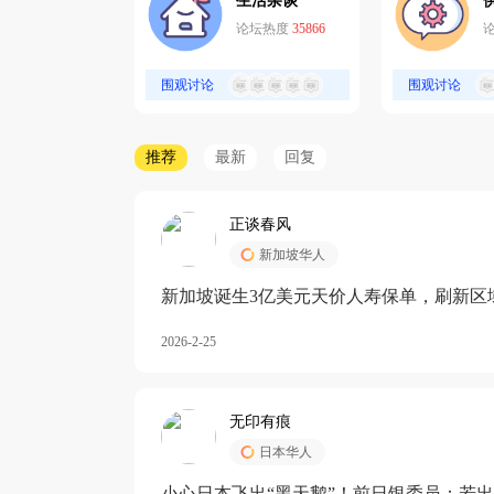
生活杂谈
论坛热度
35866
围观讨论
围观讨论
推荐
最新
回复
正谈春风
新加坡华人
新加坡诞生3亿美元天价人寿保单，刷新区
核心需求方
2026-2-25
无印有痕
日本华人
小心日本飞出“黑天鹅”！前日银委员：若出