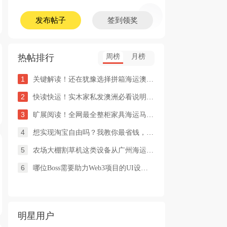
发布帖子
签到领奖
热帖排行
周榜
月榜
1
关键解读！还在犹豫选择拼箱海运澳洲or整柜海运悉尼墨尔本的朋友
2
快读快运！实木家私发澳洲必看说明这类家具熏蒸杀毒再可海运布里
3
旷展阅读！全网最全整柜家具海运马来西亚怡保的保姆式海运攻略！
4
想实现淘宝自由吗？我教你最省钱，最方便的方法
5
农场大棚割草机这类设备从广州海运到澳洲堪培拉过海关需要提供什
6
哪位Boss需要助力Web3项目的UI设计，或qian
明星用户