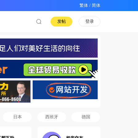
/
发帖
登录
日本
西班牙
德国