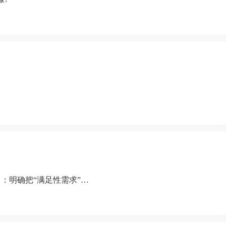
：明确把“满足性需求”排
“缺乏性生活”为由提出离