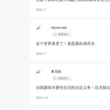
2026-2-7
ehyckrvskh
美国华人
这个世界真变了！老恶霸自扇耳光
2026-2-7
朱凡松
法国华人
法国废除夫妻性生活的法定义务！议员指出
除出法定的“夫妻互助”范畴，以后不能再以
2026-1-31
婚