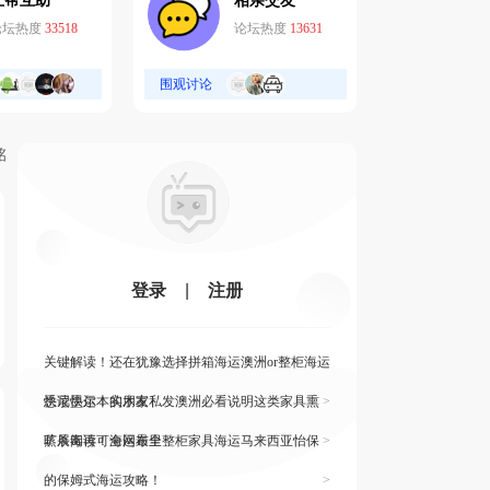
互帮互助
相亲交友
论坛热度
33518
论坛热度
13631
围观讨论
铭
登录
|
注册
关键解读！还在犹豫选择拼箱海运澳洲or整柜海运
悉尼墨尔本的朋友
快读快运！实木家私发澳洲必看说明这类家具熏
>
蒸杀毒再可海运布里
旷展阅读！全网最全整柜家具海运马来西亚怡保
>
的保姆式海运攻略！
>