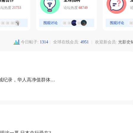
供需合作
全球招聘
论坛热度
21753
论坛热度
68749
围观讨论
围观讨论
今日帖子:
1314
|
全球在线会员:
4951
|
欢迎新会员:
光影史
域纪录，华人高净值群体成
现这一幕 日本央行恐在3月