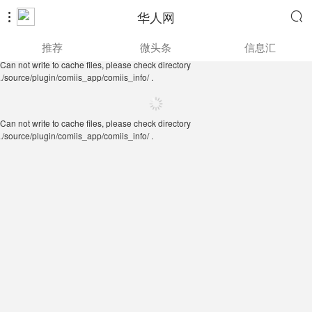
华人网


Can not write to cache files, please check directory
推荐
微头条
信息汇
./source/plugin/comiis_app/comiis_info/ .
Can not write to cache files, please check directory
./source/plugin/comiis_app/comiis_info/ .
Can not write to cache files, please check directory
./source/plugin/comiis_app/comiis_info/ .