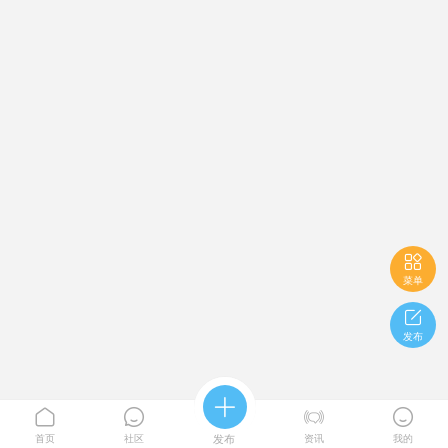

菜单

发布





首页
社区
发布
资讯
我的