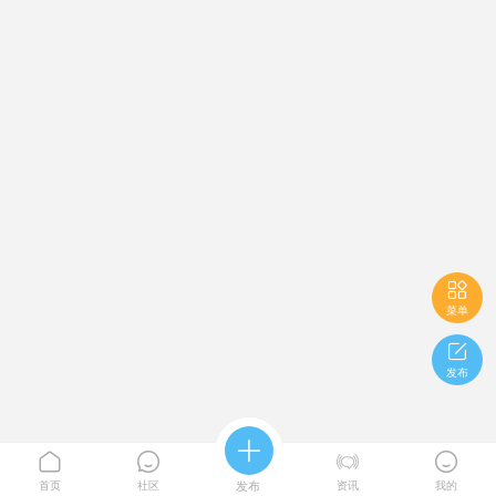

菜单

发布





首页
社区
发布
资讯
我的