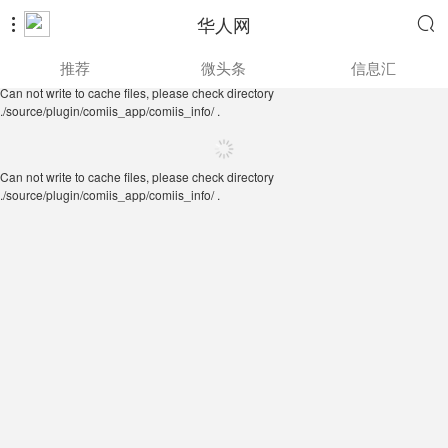
华人网


Can not write to cache files, please check directory
推荐
微头条
信息汇
./source/plugin/comiis_app/comiis_info/ .
Can not write to cache files, please check directory
./source/plugin/comiis_app/comiis_info/ .
Can not write to cache files, please check directory
./source/plugin/comiis_app/comiis_info/ .