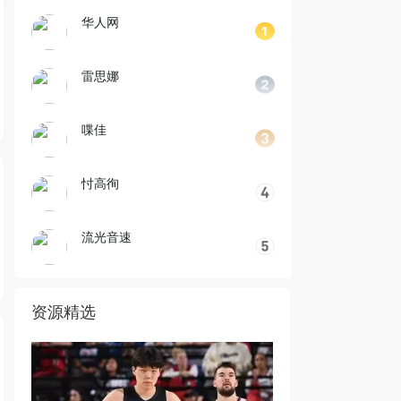
华人网
雷思娜
喋佳
忖高徇
流光音速
资源精选