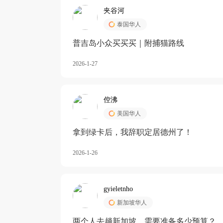
夹谷河
泰国华人
️普吉岛小众买买买｜附捕猫路线
2026-1-27
倥沸
美国华人
拿到绿卡后，我辞职定居德州了！
2026-1-26
gyieletnho
新加坡华人
两个人去趟新加坡，需要准备多少预算？