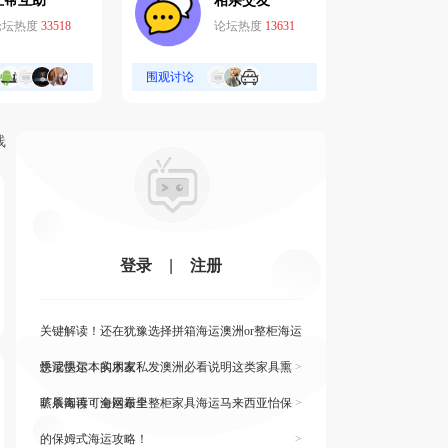
互帮互助
相亲交友
论坛热度
33518
论坛热度
13631
围观讨论
线
登录
|
注册
关键解读！还在犹豫选择拼箱海运澳洲or整柜海运
悉尼墨尔本的朋友
快读快运！实木家私发澳洲必看说明这类家具熏
>
蒸杀毒再可海运布里
旷展阅读！全网最全整柜家具海运马来西亚怡保
>
的保姆式海运攻略！
>