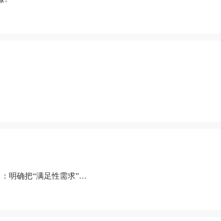
：明确把“满足性需求”排
“缺乏性生活”为由提出离