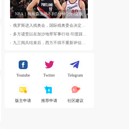
NBA｜杨瀚森出场不到5分钟 2分1篮板
俄罗斯进入残奥会，国际残奥委会决定全面恢复俄罗斯会员资格
多方谴责以在加沙地带军事行动 印度踩踏事件已致36人死亡
九三阅兵结束后，西方不得不重新评估东方力量，这五国表态来了，
Youtube
Twitter
Telegram
版主申请
推荐申请
社区建议