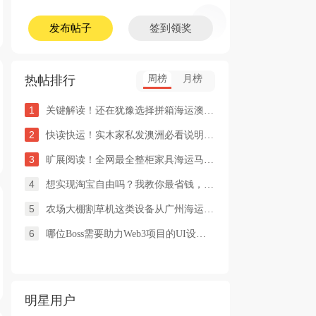
发布帖子
签到领奖
热帖排行
周榜
月榜
1
关键解读！还在犹豫选择拼箱海运澳洲or整柜海运悉尼墨尔本的朋友
2
快读快运！实木家私发澳洲必看说明这类家具熏蒸杀毒再可海运布里
3
旷展阅读！全网最全整柜家具海运马来西亚怡保的保姆式海运攻略！
4
想实现淘宝自由吗？我教你最省钱，最方便的方法
5
农场大棚割草机这类设备从广州海运到澳洲堪培拉过海关需要提供什
6
哪位Boss需要助力Web3项目的UI设计，或qian
明星用户