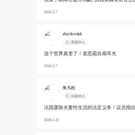
2026-2-7
ehyckrvskh
美国华人
这个世界真变了！老恶霸自扇耳光
2026-2-7
朱凡松
法国华人
法国废除夫妻性生活的法定义务！议员指出
除出法定的“夫妻互助”范畴，以后不能再以
2026-1-31
婚