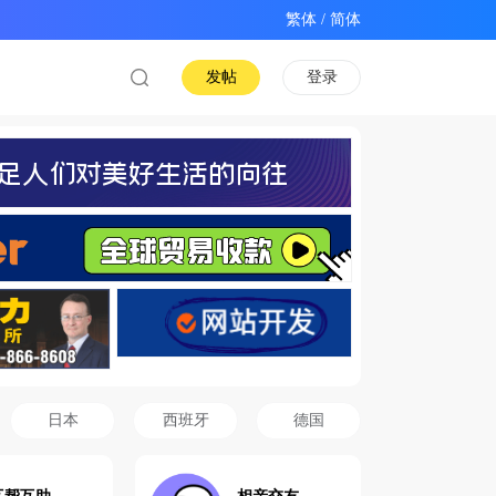
/
发帖
登录
日本
西班牙
德国