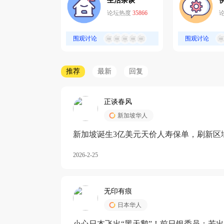
生活杂谈
论坛热度
35866
围观讨论
围观讨论
推荐
最新
回复
正谈春风
新加坡华人
新加坡诞生3亿美元天价人寿保单，刷新区
核心需求方
2026-2-25
无印有痕
日本华人
小心日本飞出“黑天鹅”！前日银委员：若出