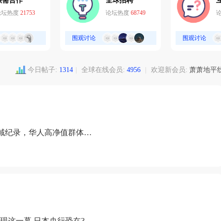
供需合作
全球招聘
论坛热度
21753
论坛热度
68749
围观讨论
围观讨论
今日帖子:
1314
|
全球在线会员:
4956
|
欢迎新会员:
萧萧地平
域纪录，华人高净值群体成
现这一幕 日本央行恐在3月