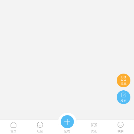

菜单

发布





首页
社区
发布
资讯
我的