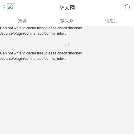
华人网


Can not write to cache files, please check directory
推荐
微头条
信息汇
./source/plugin/comiis_app/comiis_info/ .
Can not write to cache files, please check directory
./source/plugin/comiis_app/comiis_info/ .
Can not write to cache files, please check directory
./source/plugin/comiis_app/comiis_info/ .