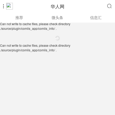
华人网


Can not write to cache files, please check directory
推荐
微头条
信息汇
./source/plugin/comiis_app/comiis_info/ .
Can not write to cache files, please check directory
./source/plugin/comiis_app/comiis_info/ .
Can not write to cache files, please check directory
./source/plugin/comiis_app/comiis_info/ .