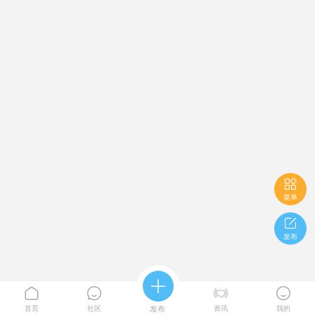

菜单

发布





首页
社区
发布
资讯
我的