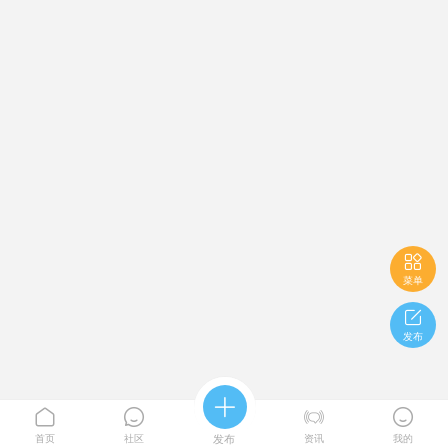

菜单

发布





首页
社区
发布
资讯
我的