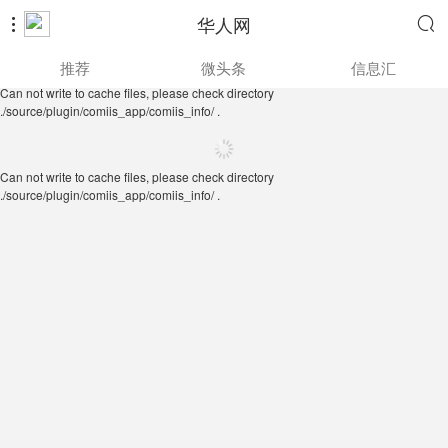
华人网


Can not write to cache files, please check directory
推荐
微头条
信息汇
./source/plugin/comiis_app/comiis_info/ .
Can not write to cache files, please check directory
./source/plugin/comiis_app/comiis_info/ .
Can not write to cache files, please check directory
./source/plugin/comiis_app/comiis_info/ .