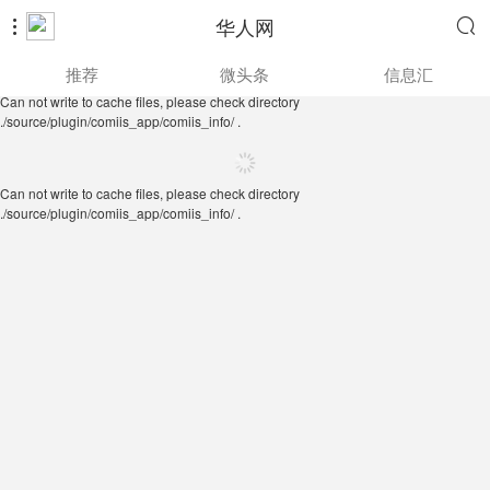
华人网


Can not write to cache files, please check directory
推荐
微头条
信息汇
./source/plugin/comiis_app/comiis_info/ .
Can not write to cache files, please check directory
./source/plugin/comiis_app/comiis_info/ .
Can not write to cache files, please check directory
./source/plugin/comiis_app/comiis_info/ .