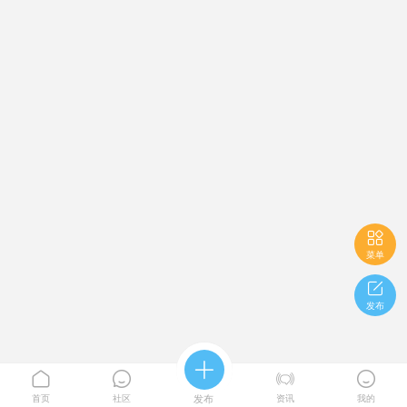

菜单

发布





首页
社区
发布
资讯
我的