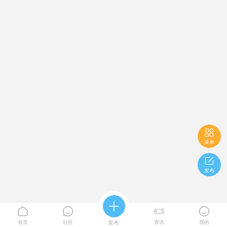

菜单

发布





首页
社区
发布
资讯
我的