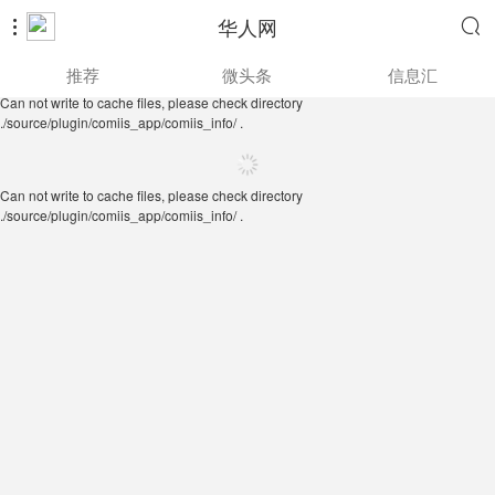
华人网


Can not write to cache files, please check directory
推荐
微头条
信息汇
./source/plugin/comiis_app/comiis_info/ .
Can not write to cache files, please check directory
./source/plugin/comiis_app/comiis_info/ .
Can not write to cache files, please check directory
./source/plugin/comiis_app/comiis_info/ .