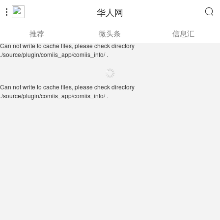
华人网


Can not write to cache files, please check directory
推荐
微头条
信息汇
./source/plugin/comiis_app/comiis_info/ .
Can not write to cache files, please check directory
./source/plugin/comiis_app/comiis_info/ .
Can not write to cache files, please check directory
./source/plugin/comiis_app/comiis_info/ .