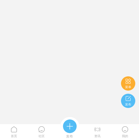

菜单

发布





首页
社区
发布
资讯
我的