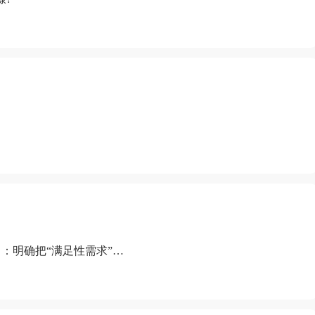
：明确把“满足性需求”排
“缺乏性生活”为由提出离