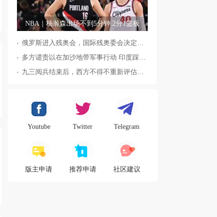
NBA｜杨瀚森出场不到5分钟 2分1篮板
俄罗斯进入残奥会，国际残奥委会决定全面恢复俄罗斯会员资格
多方谴责以在加沙地带军事行动 印度踩踏事件已致36人死亡
九三阅兵结束后，西方不得不重新评估东方力量，这五国表态来了，
Youtube
Twitter
Telegram
版主申请
推荐申请
社区建议