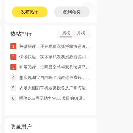
发布帖子
签到领奖
热帖排行
周榜
月榜
1
关键解读！还在犹豫选择拼箱海运澳洲or整柜海运悉尼墨尔本的朋友
2
快读快运！实木家私发澳洲必看说明这类家具熏蒸杀毒再可海运布里
3
旷展阅读！全网最全整柜家具海运马来西亚怡保的保姆式海运攻略！
4
想实现淘宝自由吗？我教你最省钱，最方便的方法
5
农场大棚割草机这类设备从广州海运到澳洲堪培拉过海关需要提供什
6
哪位Boss需要助力Web3项目的UI设计，或qian
明星用户