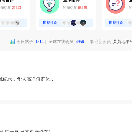
供需合作
全球招聘
论坛热度
21753
论坛热度
68749
围观讨论
围观讨论
今日帖子:
1314
|
全球在线会员:
4956
|
欢迎新会员:
萧萧地平
域纪录，华人高净值群体成
现这一幕 日本央行恐在3月