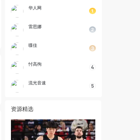
华人网
雷思娜
喋佳
忖高徇
流光音速
资源精选