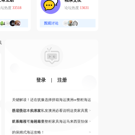
互帮互助
相亲交友
论坛热度
33518
论坛热度
13631
围观讨论
线
登录
|
注册
关键解读！还在犹豫选择拼箱海运澳洲or整柜海运
悉尼墨尔本的朋友
快读快运！实木家私发澳洲必看说明这类家具熏
>
蒸杀毒再可海运布里
旷展阅读！全网最全整柜家具海运马来西亚怡保
>
的保姆式海运攻略！
>