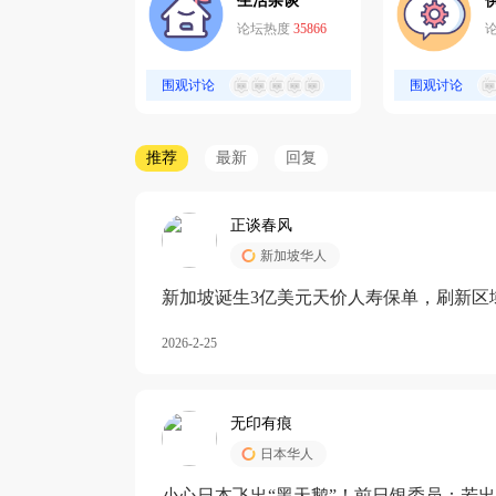
生活杂谈
论坛热度
35866
围观讨论
围观讨论
推荐
最新
回复
正谈春风
新加坡华人
新加坡诞生3亿美元天价人寿保单，刷新区
核心需求方
2026-2-25
无印有痕
日本华人
小心日本飞出“黑天鹅”！前日银委员：若出