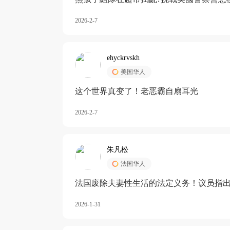
2026-2-7
ehyckrvskh
美国华人
这个世界真变了！老恶霸自扇耳光
2026-2-7
朱凡松
法国华人
法国废除夫妻性生活的法定义务！议员指出
除出法定的“夫妻互助”范畴，以后不能再以
2026-1-31
婚