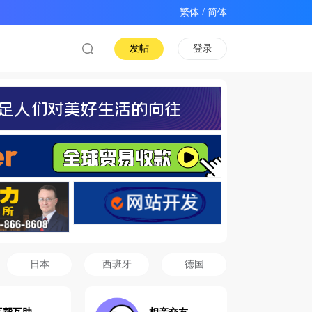
/
发帖
登录
日本
西班牙
德国