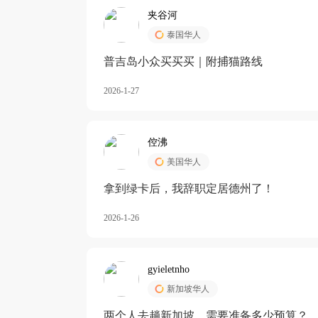
夹谷河
泰国华人
️普吉岛小众买买买｜附捕猫路线
2026-1-27
倥沸
美国华人
拿到绿卡后，我辞职定居德州了！
2026-1-26
gyieletnho
新加坡华人
两个人去趟新加坡，需要准备多少预算？