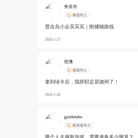
夹谷河
泰国华人
️普吉岛小众买买买｜附捕猫路线
2026-1-27
倥沸
美国华人
拿到绿卡后，我辞职定居德州了！
2026-1-26
gyieletnho
新加坡华人
两个人去趟新加坡，需要准备多少预算？