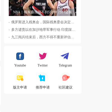
NBA｜杨瀚森出场不到5分钟 2分1篮板
俄罗斯进入残奥会，国际残奥委会决定全面恢复俄罗斯会员资格
多方谴责以在加沙地带军事行动 印度踩踏事件已致36人死亡
九三阅兵结束后，西方不得不重新评估东方力量，这五国表态来了，
Youtube
Twitter
Telegram
版主申请
推荐申请
社区建议