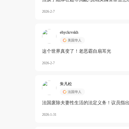
2026-2-7
ehyckrvskh
美国华人
这个世界真变了！老恶霸自扇耳光
2026-2-7
朱凡松
法国华人
法国废除夫妻性生活的法定义务！议员指出
除出法定的“夫妻互助”范畴，以后不能再以
2026-1-31
婚