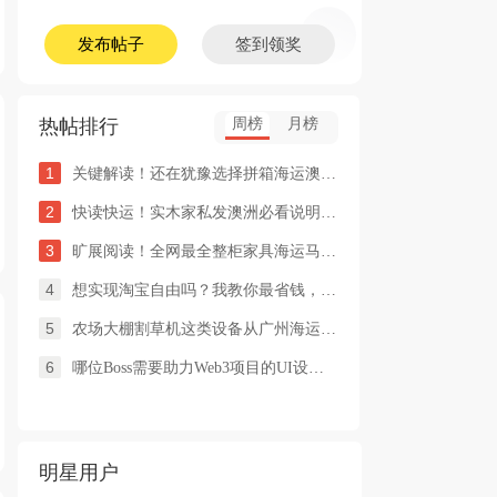
发布帖子
签到领奖
热帖排行
周榜
月榜
1
关键解读！还在犹豫选择拼箱海运澳洲or整柜海运悉尼墨尔本的朋友
2
快读快运！实木家私发澳洲必看说明这类家具熏蒸杀毒再可海运布里
3
旷展阅读！全网最全整柜家具海运马来西亚怡保的保姆式海运攻略！
4
想实现淘宝自由吗？我教你最省钱，最方便的方法
5
农场大棚割草机这类设备从广州海运到澳洲堪培拉过海关需要提供什
6
哪位Boss需要助力Web3项目的UI设计，或qian
明星用户