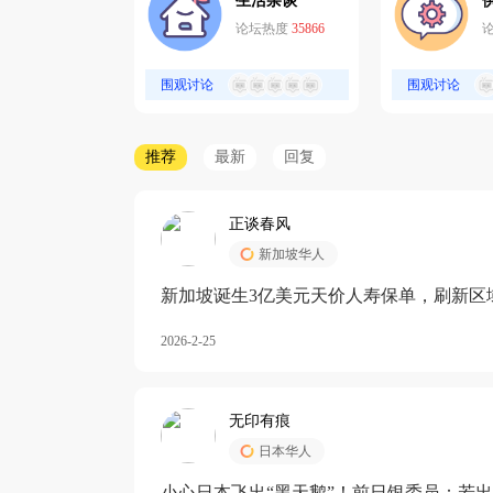
生活杂谈
论坛热度
35866
围观讨论
围观讨论
推荐
最新
回复
正谈春风
新加坡华人
新加坡诞生3亿美元天价人寿保单，刷新区
核心需求方
2026-2-25
无印有痕
日本华人
小心日本飞出“黑天鹅”！前日银委员：若出