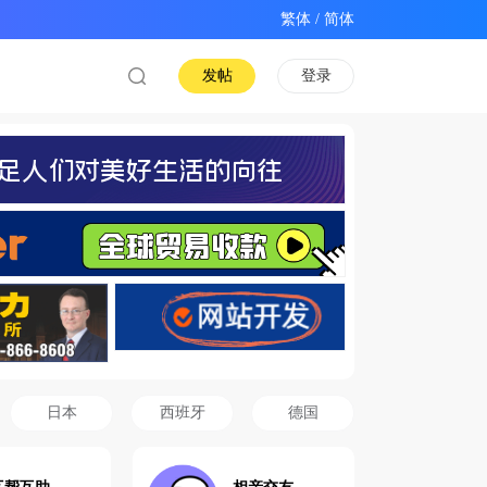
/
发帖
登录
日本
西班牙
德国