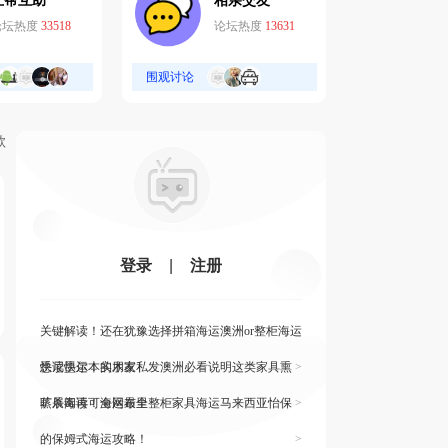
互帮互助
相亲交友
论坛热度
33518
论坛热度
13631
围观讨论
歌
登录
|
注册
关键解读！还在犹豫选择拼箱海运澳洲or整柜海运
悉尼墨尔本的朋友
快读快运！实木家私发澳洲必看说明这类家具熏
>
蒸杀毒再可海运布里
旷展阅读！全网最全整柜家具海运马来西亚怡保
>
的保姆式海运攻略！
>