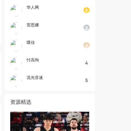
华人网
雷思娜
喋佳
忖高徇
流光音速
资源精选