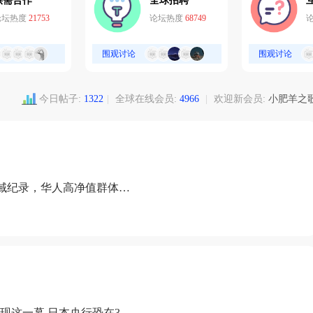
供需合作
全球招聘
论坛热度
21753
论坛热度
68749
围观讨论
围观讨论
今日帖子:
1322
|
全球在线会员:
4966
|
欢迎新会员:
小肥羊之
域纪录，华人高净值群体成
现这一幕 日本央行恐在3月