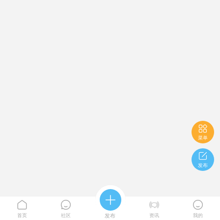

菜单

发布





首页
社区
发布
资讯
我的