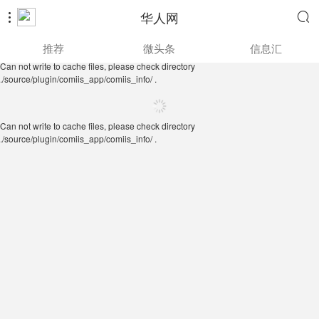
华人网


Can not write to cache files, please check directory
推荐
微头条
信息汇
./source/plugin/comiis_app/comiis_info/ .
Can not write to cache files, please check directory
./source/plugin/comiis_app/comiis_info/ .
Can not write to cache files, please check directory
./source/plugin/comiis_app/comiis_info/ .