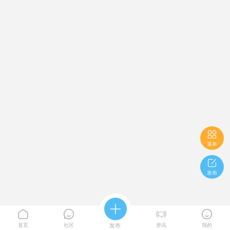

菜单

发布





首页
社区
发布
资讯
我的