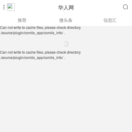
华人网


Can not write to cache files, please check directory
推荐
微头条
信息汇
./source/plugin/comiis_app/comiis_info/ .
Can not write to cache files, please check directory
./source/plugin/comiis_app/comiis_info/ .
Can not write to cache files, please check directory
./source/plugin/comiis_app/comiis_info/ .