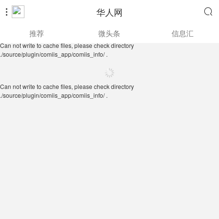
华人网


Can not write to cache files, please check directory
推荐
微头条
信息汇
./source/plugin/comiis_app/comiis_info/ .
Can not write to cache files, please check directory
./source/plugin/comiis_app/comiis_info/ .
Can not write to cache files, please check directory
./source/plugin/comiis_app/comiis_info/ .