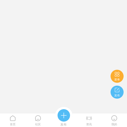

菜单

发布





首页
社区
发布
资讯
我的