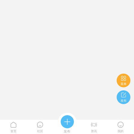

菜单

发布





首页
社区
发布
资讯
我的