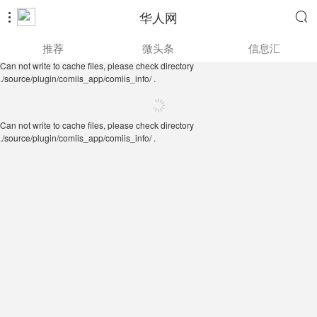
华人网


Can not write to cache files, please check directory
推荐
微头条
信息汇
./source/plugin/comiis_app/comiis_info/ .
Can not write to cache files, please check directory
./source/plugin/comiis_app/comiis_info/ .
Can not write to cache files, please check directory
./source/plugin/comiis_app/comiis_info/ .