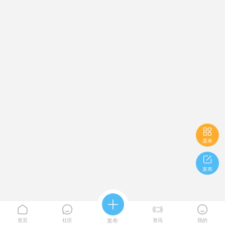

菜单

发布





首页
社区
发布
资讯
我的