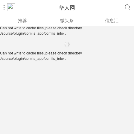
华人网


Can not write to cache files, please check directory
推荐
微头条
信息汇
./source/plugin/comiis_app/comiis_info/ .
Can not write to cache files, please check directory
./source/plugin/comiis_app/comiis_info/ .
Can not write to cache files, please check directory
./source/plugin/comiis_app/comiis_info/ .