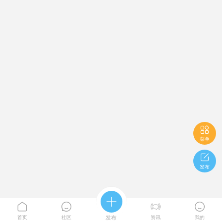

菜单

发布





首页
社区
发布
资讯
我的