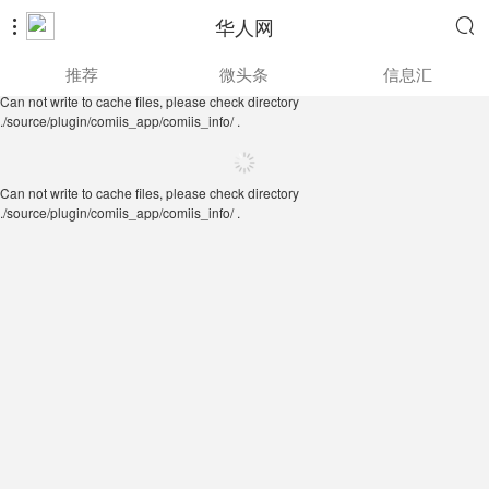
华人网


Can not write to cache files, please check directory
推荐
微头条
信息汇
./source/plugin/comiis_app/comiis_info/ .
Can not write to cache files, please check directory
./source/plugin/comiis_app/comiis_info/ .
Can not write to cache files, please check directory
./source/plugin/comiis_app/comiis_info/ .