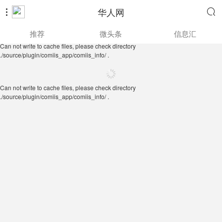
华人网


Can not write to cache files, please check directory
推荐
微头条
信息汇
./source/plugin/comiis_app/comiis_info/ .
Can not write to cache files, please check directory
./source/plugin/comiis_app/comiis_info/ .
Can not write to cache files, please check directory
./source/plugin/comiis_app/comiis_info/ .