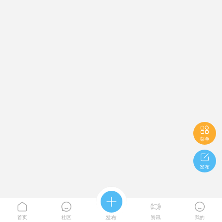

菜单

发布





首页
社区
发布
资讯
我的