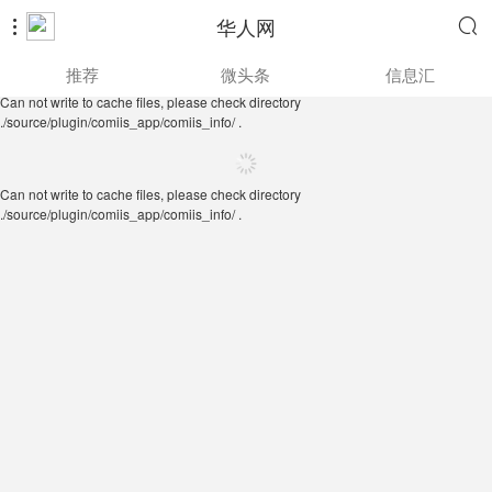
华人网


Can not write to cache files, please check directory
推荐
微头条
信息汇
./source/plugin/comiis_app/comiis_info/ .
Can not write to cache files, please check directory
./source/plugin/comiis_app/comiis_info/ .
Can not write to cache files, please check directory
./source/plugin/comiis_app/comiis_info/ .