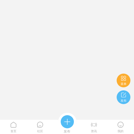

菜单

发布





首页
社区
发布
资讯
我的