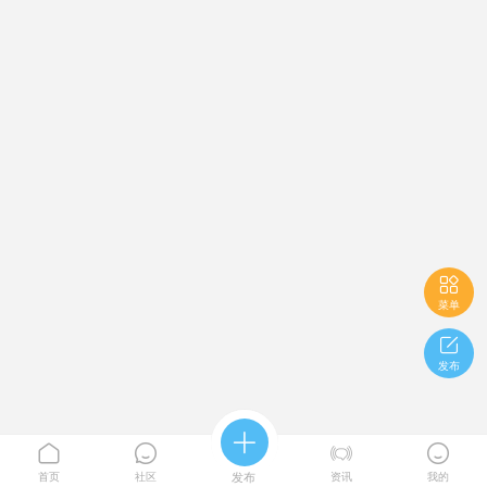

菜单

发布





首页
社区
发布
资讯
我的