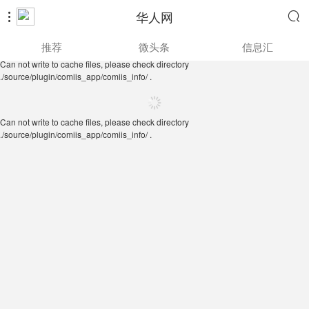
华人网


Can not write to cache files, please check directory
推荐
微头条
信息汇
./source/plugin/comiis_app/comiis_info/ .
Can not write to cache files, please check directory
./source/plugin/comiis_app/comiis_info/ .
Can not write to cache files, please check directory
./source/plugin/comiis_app/comiis_info/ .