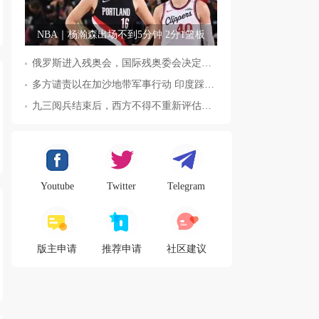
NBA｜杨瀚森出场不到5分钟 2分1篮板
俄罗斯进入残奥会，国际残奥委会决定全面恢复俄罗斯会员资格
多方谴责以在加沙地带军事行动 印度踩踏事件已致36人死亡
九三阅兵结束后，西方不得不重新评估东方力量，这五国表态来了，
Youtube
Twitter
Telegram
版主申请
推荐申请
社区建议