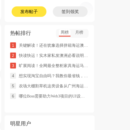
发布帖子
签到领奖
热帖排行
周榜
月榜
1
关键解读！还在犹豫选择拼箱海运澳洲or整柜海运悉尼墨尔本的朋友
2
快读快运！实木家私发澳洲必看说明这类家具熏蒸杀毒再可海运布里
3
旷展阅读！全网最全整柜家具海运马来西亚怡保的保姆式海运攻略！
4
想实现淘宝自由吗？我教你最省钱，最方便的方法
5
农场大棚割草机这类设备从广州海运到澳洲堪培拉过海关需要提供什
6
哪位Boss需要助力Web3项目的UI设计，或qian
明星用户