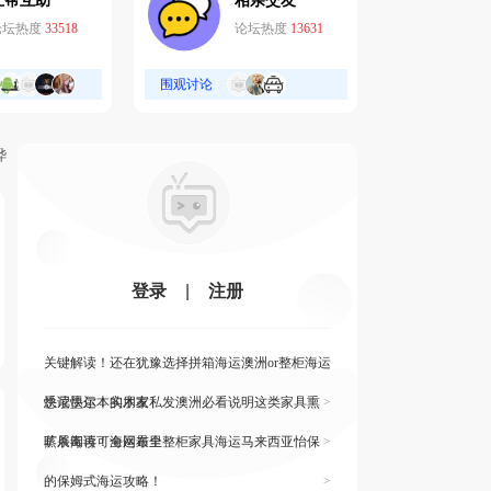
互帮互助
相亲交友
论坛热度
33518
论坛热度
13631
围观讨论
烨
登录
|
注册
关键解读！还在犹豫选择拼箱海运澳洲or整柜海运
悉尼墨尔本的朋友
快读快运！实木家私发澳洲必看说明这类家具熏
>
蒸杀毒再可海运布里
旷展阅读！全网最全整柜家具海运马来西亚怡保
>
的保姆式海运攻略！
>