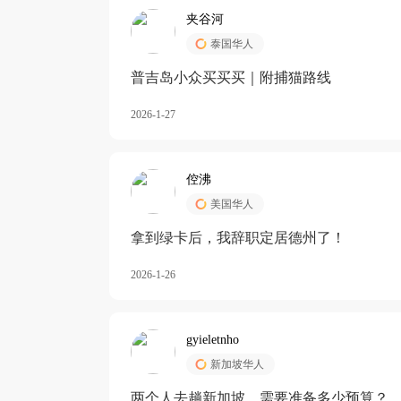
夹谷河
泰国华人
️普吉岛小众买买买｜附捕猫路线
2026-1-27
倥沸
美国华人
拿到绿卡后，我辞职定居德州了！
2026-1-26
gyieletnho
新加坡华人
两个人去趟新加坡，需要准备多少预算？