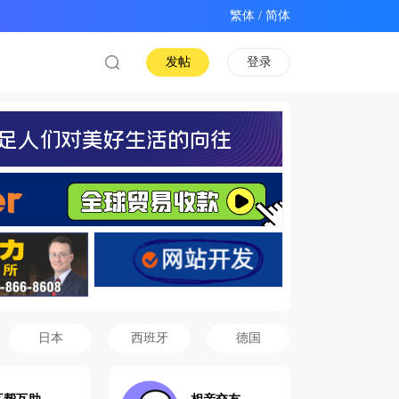
/
发帖
登录
日本
西班牙
德国