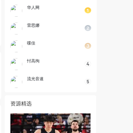
华人网
雷思娜
喋佳
忖高徇
流光音速
资源精选