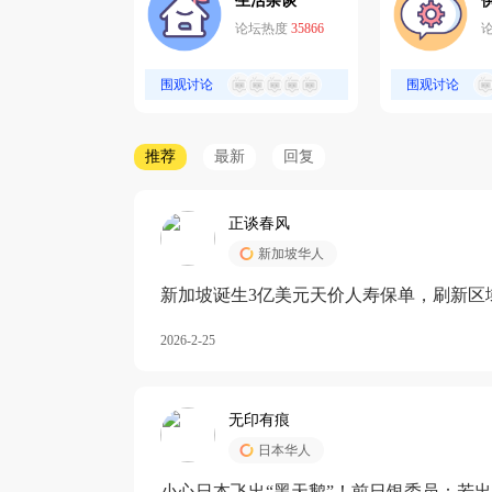
生活杂谈
论坛热度
35866
围观讨论
围观讨论
推荐
最新
回复
正谈春风
新加坡华人
新加坡诞生3亿美元天价人寿保单，刷新区
核心需求方
2026-2-25
无印有痕
日本华人
小心日本飞出“黑天鹅”！前日银委员：若出