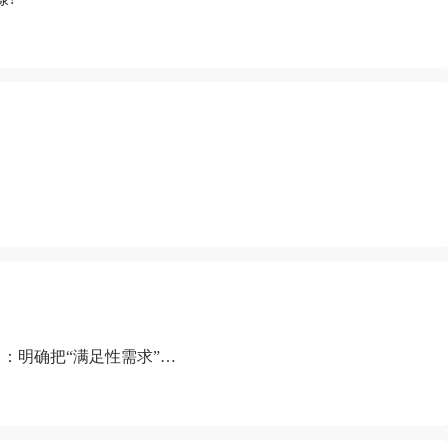
：明确把“满足性需求”排
“缺乏性生活”为由提出离