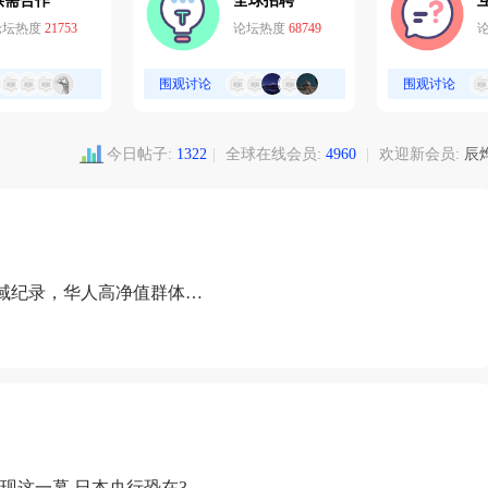
供需合作
全球招聘
论坛热度
21753
论坛热度
68749
围观讨论
围观讨论
今日帖子:
1322
|
全球在线会员:
4960
|
欢迎新会员:
辰
域纪录，华人高净值群体成
现这一幕 日本央行恐在3月