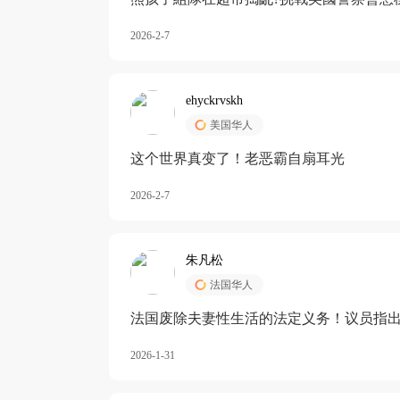
2026-2-7
ehyckrvskh
美国华人
这个世界真变了！老恶霸自扇耳光
2026-2-7
朱凡松
法国华人
法国废除夫妻性生活的法定义务！议员指出
除出法定的“夫妻互助”范畴，以后不能再以
2026-1-31
婚