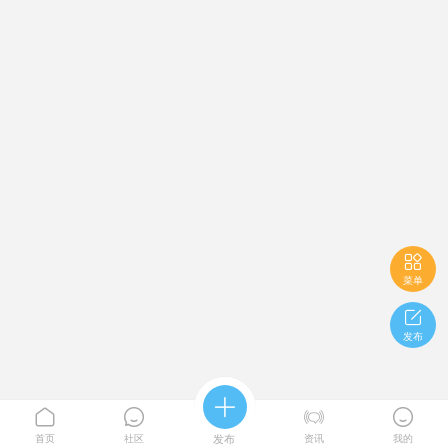

菜单

发布





首页
社区
发布
资讯
我的