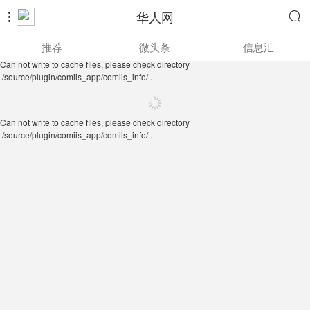
华人网


Can not write to cache files, please check directory
推荐
微头条
信息汇
./source/plugin/comiis_app/comiis_info/ .
Can not write to cache files, please check directory
./source/plugin/comiis_app/comiis_info/ .
Can not write to cache files, please check directory
./source/plugin/comiis_app/comiis_info/ .